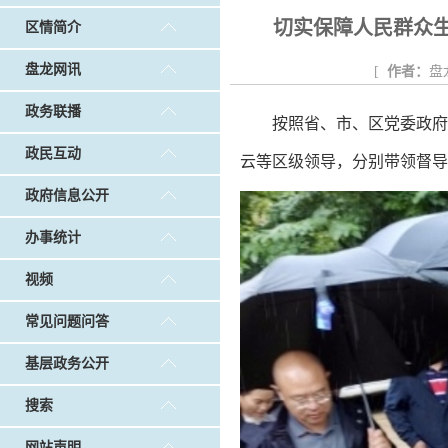
戴惠明调研白沙河社区治理和东白沙河...
戴惠明与
切实保障人民群众
区情简介
调查征集
|
做好“六稳”工作 落实“六保”任务
|
公共卫生知识普及
盘龙网讯
[
作者：
盘
政务联播
按照省、市、区党委政府
政民互动
云等区级领导，分别带领督导
政府信息公开
办事统计
视频
常见问题问答
基层政务公开
搜索
网站声明