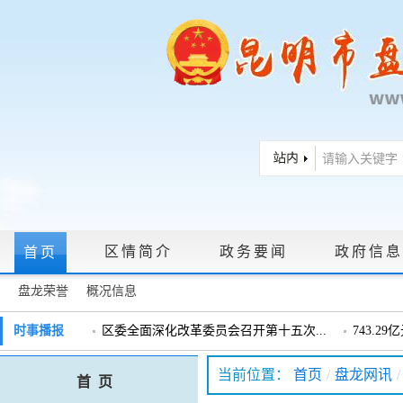
区情简介
政务要闻
政府信息
首页
盘龙荣誉
概况信息
政府信息公开指南
|
政府信息公开制度
|
政策文件
|
法定主动公
时事播报
区委全面深化改革委员会召开第十五次...
743.2
戴惠明调研辖区汽车企业
戴惠明调
政务服务网上大厅
当前位置：
首页
/
盘龙网讯
/
首 页
盘龙区委2026年度巡察工作会暨十三届...
盘龙区委
领导信箱
|
调查征集
|
常见问题问答