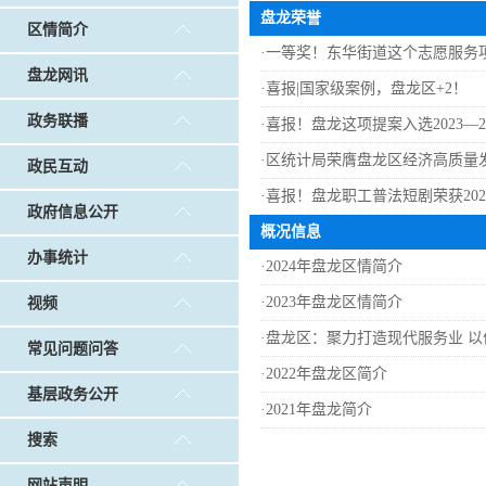
戴惠明调研白沙河社区治理和东白沙河...
戴惠明与
盘龙荣誉
区情简介
调查征集
|
做好“六稳”工作 落实“六保”任务
|
公共卫生知识普及
·
一等奖！东华街道这个志愿服务项
盘龙网讯
·
喜报|国家级案例，盘龙区+2！
政务联播
·
喜报！盘龙这项提案入选2023—
·
区统计局荣膺盘龙区经济高质量
政民互动
·
喜报！盘龙职工普法短剧荣获20
政府信息公开
概况信息
办事统计
·
2024年盘龙区情简介
·
2023年盘龙区情简介
视频
·
盘龙区：聚力打造现代服务业 
常见问题问答
·
2022年盘龙区简介
基层政务公开
·
2021年盘龙简介
搜索
网站声明