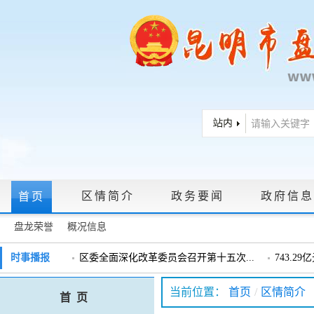
区情简介
政务要闻
政府信息
首页
盘龙荣誉
概况信息
政府信息公开指南
|
政府信息公开制度
|
政策文件
|
法定主动公
时事播报
区委全面深化改革委员会召开第十五次...
743.2
戴惠明调研辖区汽车企业
戴惠明调
政务服务网上大厅
当前位置：
首页
/
区情简介
首 页
盘龙区委2026年度巡察工作会暨十三届...
盘龙区委
领导信箱
|
调查征集
|
常见问题问答