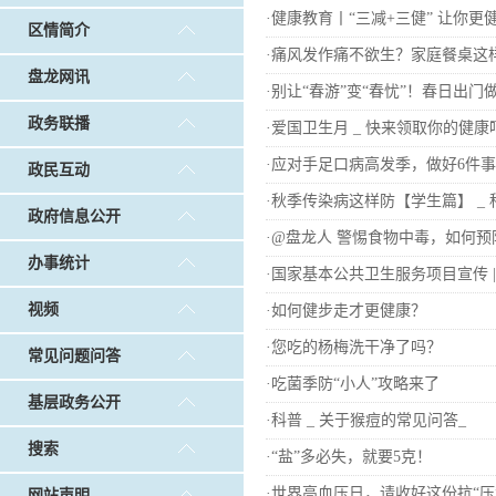
戴惠明调研白沙河社区治理和东白沙河...
戴惠明与
·
健康教育丨“三减+三健” 让你更
区情简介
调查征集
|
做好“六稳”工作 落实“六保”任务
|
公共卫生知识普及
·
痛风发作痛不欲生？家庭餐桌这样
盘龙网讯
·
别让“春游”变“春忧”！春日出
政务联播
·
爱国卫生月 _ 快来领取你的健康
·
应对手足口病高发季，做好6件
政民互动
·
秋季传染病这样防【学生篇】 _ 
政府信息公开
·
@盘龙人 警惕食物中毒，如何预
办事统计
·
国家基本公共卫生服务项目宣传 
视频
·
如何健步走才更健康？
·
您吃的杨梅洗干净了吗？
常见问题问答
·
吃菌季防“小人”攻略来了
基层政务公开
·
科普 _ 关于猴痘的常见问答_
搜索
·
“盐”多必失，就要5克！
·
世界高血压日，请收好这份抗“压”
网站声明