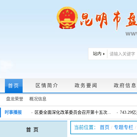
区情简介
政务要闻
政府信息
首页
盘龙荣誉
概况信息
政府信息公开指南
|
政府信息公开制度
|
政策文件
|
法定主动公
时事播报
区委全面深化改革委员会召开第十五次...
743.2
戴惠明调研辖区汽车企业
戴惠明调
政务服务网上大厅
当前位置：
首页
/
专题专栏
/
首 页
盘龙区委2026年度巡察工作会暨十三届...
盘龙区委
领导信箱
|
调查征集
|
常见问题问答