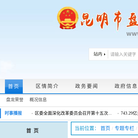
区情简介
政务要闻
政府信息
首页
盘龙荣誉
概况信息
政府信息公开指南
|
政府信息公开制度
|
政策文件
|
法定主动公
时事播报
区委全面深化改革委员会召开第十五次...
743.2
戴惠明调研辖区汽车企业
戴惠明调
政务服务网上大厅
当前位置：
首页
/
专题专栏
/
首 页
盘龙区委2026年度巡察工作会暨十三届...
盘龙区委
领导信箱
|
调查征集
|
常见问题问答