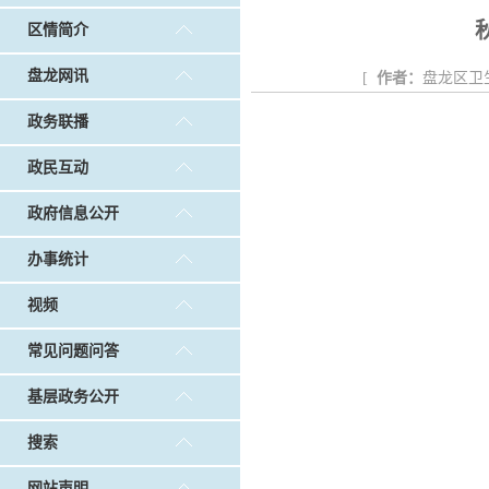
戴惠明调研白沙河社区治理和东白沙河...
戴惠明与
区情简介
调查征集
|
做好“六稳”工作 落实“六保”任务
|
公共卫生知识普及
盘龙网讯
[
作者：
盘龙区卫
政务联播
政民互动
政府信息公开
办事统计
视频
常见问题问答
基层政务公开
搜索
网站声明