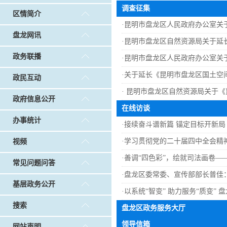
戴惠明调研白沙河社区治理和东白沙河...
戴惠明与
调查征集
区情简介
调查征集
|
做好“六稳”工作 落实“六保”任务
|
公共卫生知识普及
·
昆明市盘龙区人民政府办公室关
盘龙网讯
·
昆明市盘龙区自然资源局关于延长《
政务联播
·
昆明市盘龙区人民政府办公室关
·
关于延长《昆明市盘龙区国土空间总
政民互动
·
昆明市盘龙区自然资源局关于《昆明
政府信息公开
在线访谈
办事统计
·
接续奋斗谱新篇 锚定目标开新局
·
学习贯彻党的二十届四中全会精神
视频
·
善调“四色彩”，绘就司法画卷—
常见问题问答
·
盘龙区委常委、宣传部部长普佳
基层政务公开
·
以系统“智变” 助力服务“质变”
搜索
盘龙区政务服务大厅
领导信箱
网站声明