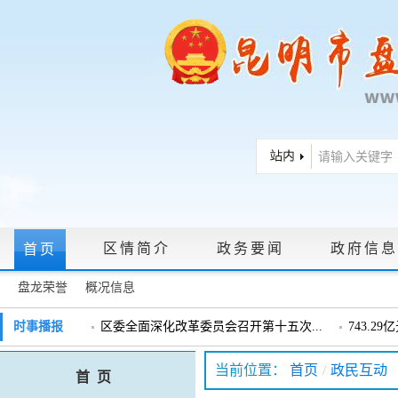
区情简介
政务要闻
政府信息
首页
盘龙荣誉
概况信息
政府信息公开指南
|
政府信息公开制度
|
政策文件
|
法定主动公
时事播报
区委全面深化改革委员会召开第十五次...
743.2
戴惠明调研辖区汽车企业
戴惠明调
政务服务网上大厅
当前位置：
首页
/
政民互动
首 页
盘龙区委2026年度巡察工作会暨十三届...
盘龙区委
领导信箱
|
调查征集
|
常见问题问答