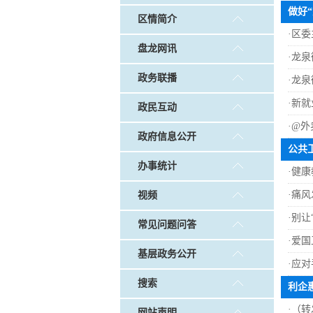
戴惠明调研白沙河社区治理和
做好“
区情简介
调查征集
|
做好“六稳”工作 落实“六保”
·
区委
盘龙网讯
·
龙泉
政务联播
·
龙泉
·
新就
政民互动
·
@外
政府信息公开
公共
办事统计
·
健康
·
痛风
视频
·
别让
常见问题问答
·
爱国
基层政务公开
·
应对
搜索
利企
·
（转
网站声明