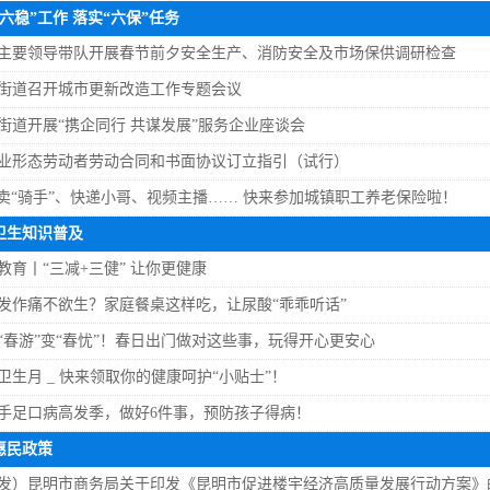
东白沙河...
戴惠明与成都广安商会一行座谈
区广电局
六稳”工作 落实“六保”任务
任务
|
公共卫生知识普及
主要领导带队开展春节前夕安全生产、消防安全及市场保供调研检查
街道召开城市更新改造工作专题会议
街道开展“携企同行 共谋发展”服务企业座谈会
业形态劳动者劳动合同和书面协议订立指引（试行）
卖“骑手”、快递小哥、视频主播…… 快来参加城镇职工养老保险啦！
卫生知识普及
教育丨“三减+三健” 让你更健康
发作痛不欲生？家庭餐桌这样吃，让尿酸“乖乖听话”
“春游”变“春忧”！春日出门做对这些事，玩得开心更安心
卫生月 _ 快来领取你的健康呵护“小贴士”！
手足口病高发季，做好6件事，预防孩子得病！
惠民政策
发）昆明市商务局关于印发《昆明市促进楼宇经济高质量发展行动方案》