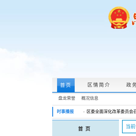
区情简介
政
首页
盘龙荣誉
概况信息
政府信息公开指南
|
政府信息公开制度
时事播报
区委全面深化改革委员会召开
戴惠明调研辖区汽车企业
政务服务网上大厅
当前
首 页
盘龙区委2026年度巡察工作
领导信箱
|
调查征集
|
常见问题问答