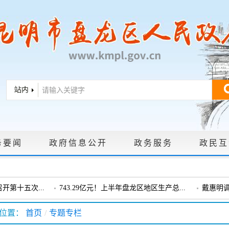
务要闻
政府信息公开
政务服务
政民互
|
政策文件
|
法定主动公开内容
|
政府信息公开年报
|
政府信息依申
第十五次...
743.29亿元！上半年盘龙区地区生产总...
戴惠明
戴惠明调研龙泉街道
盘龙区委
位置：
首页
/
专题专栏
会暨十三届...
盘龙区委政协工作会议召开
戴惠明调