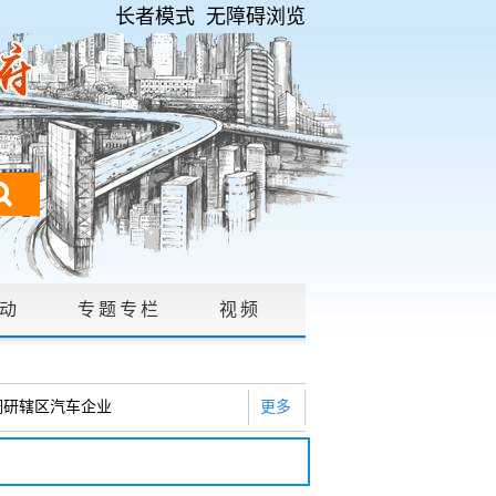
长者模式
无障碍浏览
动
专题专栏
视频
请公开
|
调研辖区汽车企业
更多
2026年度巡察工作会暨十三届...
研白沙河社区治理和东白沙河...