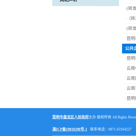
·
(转
·
（转
·
(转
·
昆明
公共
·
昆明
·
云南
·
云南
·
云南
·
昆明
昆明市盘龙区人民政府
主办 版权所有 All Rights Reser
滇ICP备19010298号-1
联系电话：0871-63164227