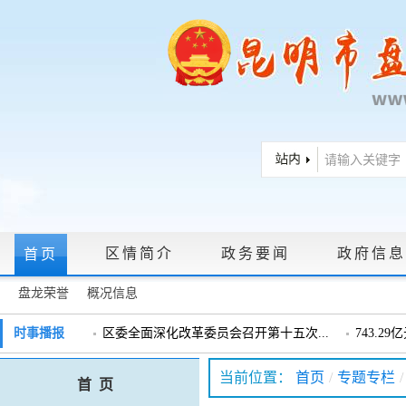
区情简介
政务要闻
政府信息
首页
盘龙荣誉
概况信息
政府信息公开指南
|
政府信息公开制度
|
政策文件
|
法定主动公
时事播报
区委全面深化改革委员会召开第十五次...
743.2
戴惠明调研辖区汽车企业
戴惠明调
政务服务网上大厅
当前位置：
首页
/
专题专栏
/
首 页
盘龙区委2026年度巡察工作会暨十三届...
盘龙区委
领导信箱
|
调查征集
|
常见问题问答