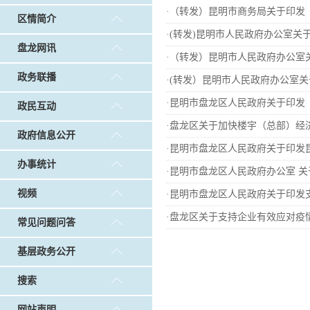
戴惠明调研白沙河社区治理和东白沙河...
戴惠明与
·
（转发）昆明市商务局关于印发
区情简介
调查征集
|
做好“六稳”工作 落实“六保”任务
|
公共卫生知识普及
·
(转发)昆明市人民政府办公室
盘龙网讯
·
（转发）昆明市人民政府办公室关
政务联播
·
(转发）昆明市人民政府办公室
·
昆明市盘龙区人民政府关于印发《
政民互动
·
盘龙区关于加快楼宇（总部）经
政府信息公开
·
昆明市盘龙区人民政府关于印发
办事统计
·
昆明市盘龙区人民政府办公室 关于印
视频
·
昆明市盘龙区人民政府关于印发
·
盘龙区关于支持企业有效应对疫情
常见问题问答
基层政务公开
搜索
网站声明