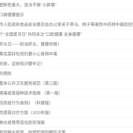
东白沙河...
戴惠明与成都广安商会一行座谈
区广电局
肥胖危害大，坚决不做“小胖墩”
任务
|
公共卫生知识普及
口病健康提示
市人民政府食品安全委员会办公室关于草乌、附子等毒性中药材中毒防控
4个“全国爱牙日”共同关注“口腔健康 全身健康”
肝炎日——防治肝炎，健康你我！
黄花菜好吃但仍要小心食用中毒
疟疾，这些知识要牢记！
的预防
基本公共卫生服务规范（第三版）
病毒疫苗接种技术指南 （第一版）
民防疫行为准则》（科普版）
性感冒诊疗方案（2020年版）
肺炎疫情常态化防控海报
新冠肺炎疫苗，你想知道的都在这里