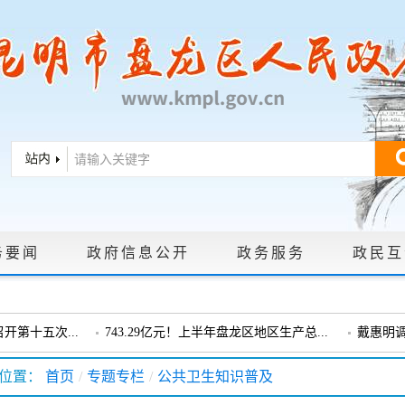
务要闻
政府信息公开
政务服务
政民互
|
政策文件
|
法定主动公开内容
|
政府信息公开年报
|
政府信息依申
第十五次...
743.29亿元！上半年盘龙区地区生产总...
戴惠明
戴惠明调研龙泉街道
盘龙区委
位置：
首页
/
专题专栏
/
公共卫生知识普及
会暨十三届...
盘龙区委政协工作会议召开
戴惠明调