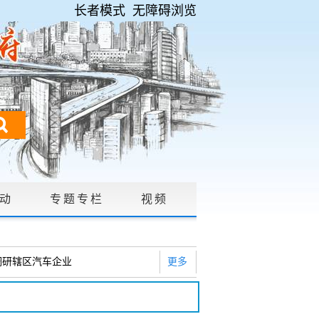
长者模式
无障碍浏览
动
专题专栏
视频
请公开
|
调研辖区汽车企业
更多
2026年度巡察工作会暨十三届...
研白沙河社区治理和东白沙河...