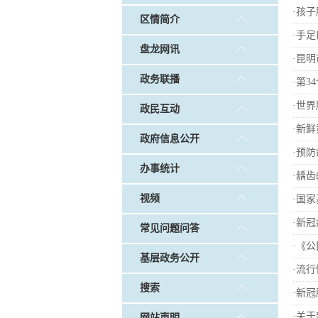
戴惠明调研白沙河社区治理和
·
孩子
区情简介
调查征集
|
做好“六稳”工作 落实“六保”
·
手足
盘龙网讯
·
昆明
政务联播
·
第3
·
世界
政民互动
·
新鲜
政府信息公开
·
预防
办事统计
·
龋齿
视频
·
国家
·
新冠
常见问题问答
·
《公
基层政务公开
·
流行
搜索
·
新冠
·
关于
网站声明