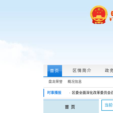
区情简介
政
首页
盘龙荣誉
概况信息
政府信息公开指南
|
政府信息公开制度
时事播报
区委全面深化改革委员会召开
戴惠明调研辖区汽车企业
政务服务网上大厅
当前
首 页
盘龙区委2026年度巡察工作
领导信箱
|
调查征集
|
常见问题问答