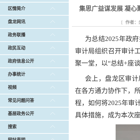
戴惠明调研白沙河社区治理和东白沙河...
戴惠明与
集思广益谋发展 凝
区情简介
调查征集
|
做好“六稳”工作 落实“六保”任务
|
公共卫生知识普及
盘龙网讯
[
作者：
政务联播
为总结2025年
政民互动
审计局组织召开审计
政府信息公开
聚一堂，以“总结+座
办事统计
会上，盘龙区审计
视频
在各方通力协作下，所
常见问题问答
程，如何将2025年
基层政务公开
具体措施，成为本次
搜索
网站声明