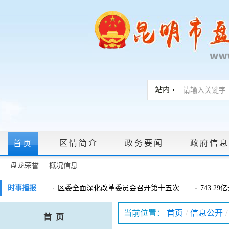
区情简介
政务要闻
政府信息
首页
盘龙荣誉
概况信息
政府信息公开指南
|
政府信息公开制度
|
政策文件
|
法定主动公
时事播报
区委全面深化改革委员会召开第十五次...
743.2
戴惠明调研辖区汽车企业
戴惠明调
政务服务网上大厅
当前位置：
首页
/
信息公开
/
首 页
盘龙区委2026年度巡察工作会暨十三届...
盘龙区委
领导信箱
|
调查征集
|
常见问题问答