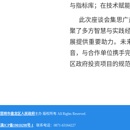
与指标库；在技术赋
此次座谈会集
思广
聚了多方智慧与实践经
展提供重要助力。未
音，与合作单位携手
区政府投资项目的规
昆明市盘龙区人民政府
主办 版权所有 All Rights Reserved.
滇ICP备19010298号-1
联系电话：0871-63164227