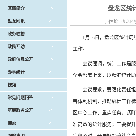
戴惠明调研白沙河社区治理和东白沙河...
戴惠明与
盘龙区统
区情简介
调查征集
|
做好“六稳”工作 落实“六保”任务
|
公共卫生知识普及
盘龙网讯
[
作者：
盘龙区
政务联播
1月16日，盘龙区统计
政民互动
工作。
政府信息公开
会议强调，统计工作是服
办事统计
全会部署上来，以精准统计助
视频
会议要求，要强化责任担
常见问题问答
善体制机制，推动统计工作标
基层政务公开
区中心工作、重点任务，紧盯
搜索
准高效的统计服务；三要提升
完整及时，开展好经济社会高
网站声明