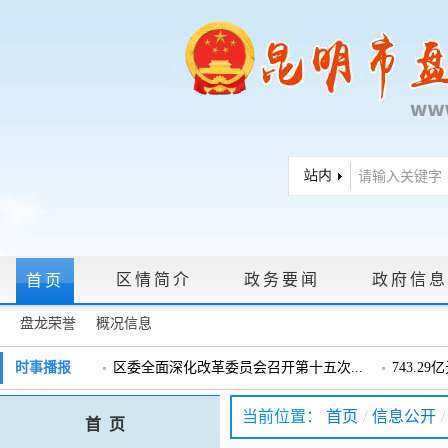
区情简介
政务要闻
政府信息
首页
盘龙荣誉
概况信息
政府信息公开指南
|
政府信息公开制度
|
政策文件
|
法定主动公
时事播报
区委全面深化改革委员会召开第十五次...
743.2
戴惠明调研辖区汽车企业
戴惠明调
政务服务网上大厅
当前位置：
首页
/
信息公开
/
首 页
盘龙区委2026年度巡察工作会暨十三届...
盘龙区委
领导信箱
|
调查征集
|
常见问题问答