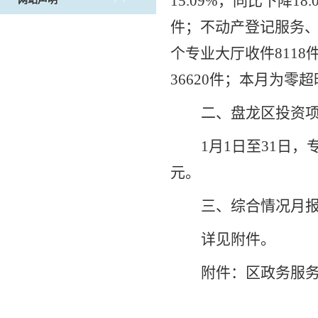
15.09%
，同比下降
18.
件；
不动产登记服务
个专业大厅收件
8118
36620
件；
本月为零超
二、
盘龙区投资
1
月
1
日至
31
日，
元。
三、综合情况月
详见附件。
附件：区政务服