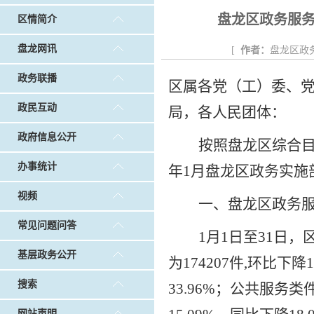
戴惠明调研白沙河社区治理和东白沙河...
戴惠明与
盘龙区政务服务
区情简介
调查征集
|
做好“六稳”工作 落实“六保”任务
|
公共卫生知识普及
盘龙网讯
[
作者：
盘龙区政
政务联播
区属各党（工）委、
政民互动
局，各人民团体：
政府信息公开
按照盘龙区综合
办事统计
年
1
月
盘龙
区政务
实施
视频
一、
盘龙
区政务
常见问题问答
1
月
1
日至
31
日，
基层政务公开
为
174207
件
,
环比
下降
1
搜索
33.96%
；公共服务类
网站声明