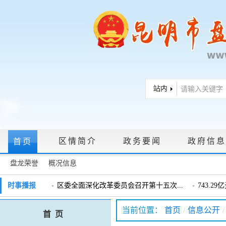
区情简介
政务要闻
政府信息
首页
盘龙荣誉
概况信息
政府信息公开指南
|
政府信息公开制度
|
政策文件
|
法定主动公
时事播报
区委全面深化改革委员会召开第十五次...
743.2
戴惠明调研辖区汽车企业
戴惠明调
政务服务网上大厅
当前位置：
首页
/
信息公开
/
首 页
盘龙区委2026年度巡察工作会暨十三届...
盘龙区委
领导信箱
|
调查征集
|
常见问题问答