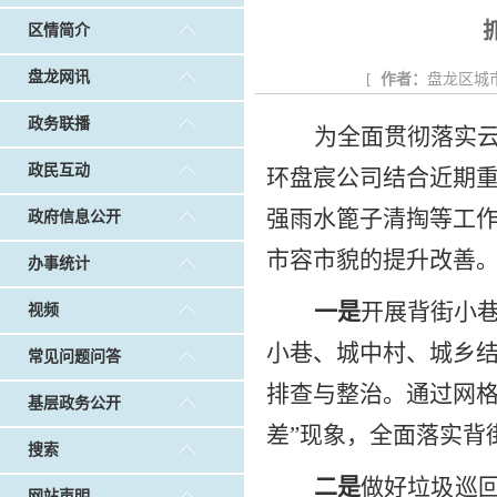
戴惠明调研白沙河社区治理和东白沙河...
戴惠明与
区情简介
调查征集
|
做好“六稳”工作 落实“六保”任务
|
公共卫生知识普及
盘龙网讯
[
作者：
盘龙区城
政务联播
为全面贯彻落实
政民互动
环盘宸公司结合近期
强雨水篦子清掏等工
政府信息公开
市容市貌的提升
改善
办事统计
一是
开展背街小
视频
小巷、
城中村、城乡
常见问题问答
排查与整治。通过网格
基层政务公开
差”现象，全面落实背
搜索
二是
做好垃圾巡
网站声明