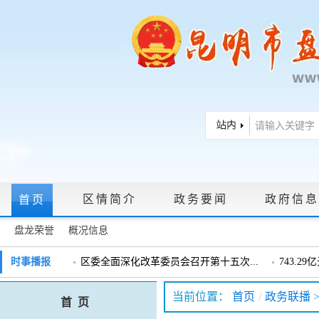
区情简介
政务要闻
政府信息
首页
盘龙荣誉
概况信息
政府信息公开指南
|
政府信息公开制度
|
政策文件
|
法定主动公
时事播报
区委全面深化改革委员会召开第十五次...
743.2
戴惠明调研辖区汽车企业
戴惠明调
政务服务网上大厅
当前位置：
首页
/
政务联播
首 页
盘龙区委2026年度巡察工作会暨十三届...
盘龙区委
领导信箱
|
调查征集
|
常见问题问答