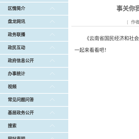
戴惠明调研白沙河社区治理和东白沙河...
戴惠明与
事关你
区情简介
调查征集
|
做好“六稳”工作 落实“六保”任务
|
公共卫生知识普及
盘龙网讯
[
作
政务联播
《云南省国民经济和社会
政民互动
一起来看看吧！
政府信息公开
办事统计
视频
常见问题问答
基层政务公开
搜索
网站声明