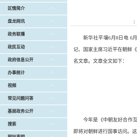
戴惠明调研白沙河社区治理和东白沙河...
戴惠明与
区情简介
调查征集
|
做好“六稳”工作 落实“六保”任务
|
公共卫生知识普及
盘龙网讯
[
政务联播
新华社平壤6月8日电 
政民互动
记、国家主席习近平在朝鲜《
政府信息公开
名文章。文章全文如下：
办事统计
视频
常见问题问答
基层政务公开
今年是《中朝友好合作互
搜索
即将对朝鲜进行国事访问。这
网站声明