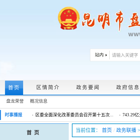
区情简介
政务要闻
政府信息
首页
盘龙荣誉
概况信息
政府信息公开指南
|
政府信息公开制度
|
政策文件
|
法定主动公
时事播报
区委全面深化改革委员会召开第十五次...
743.2
戴惠明调研辖区汽车企业
戴惠明调
政务服务网上大厅
当前位置：
首页
/
政务联播
首 页
盘龙区委2026年度巡察工作会暨十三届...
盘龙区委
领导信箱
|
调查征集
|
常见问题问答