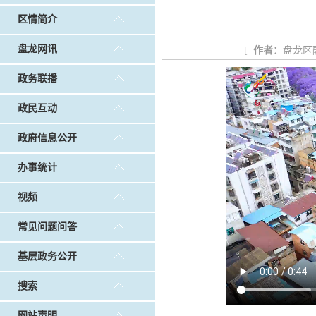
戴惠明调研白沙河社区治理和东白沙河...
戴惠明与
区情简介
政务联播
|
做好“六稳”工作 落实“六保”任务
|
公共卫生知识普及
盘龙网讯
[
作者：
盘龙区
政务联播
政民互动
政府信息公开
办事统计
视频
常见问题问答
基层政务公开
搜索
网站声明