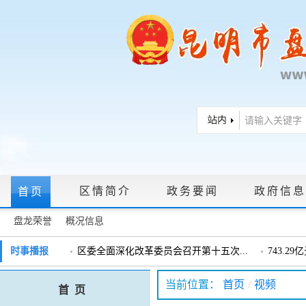
区情简介
政务要闻
政府信息
首页
盘龙荣誉
概况信息
政府信息公开指南
|
政府信息公开制度
|
政策文件
|
法定主动公
时事播报
区委全面深化改革委员会召开第十五次...
743.2
戴惠明调研辖区汽车企业
戴惠明调
政务服务网上大厅
当前位置：
首页
/
视频
首 页
盘龙区委2026年度巡察工作会暨十三届...
盘龙区委
领导信箱
|
调查征集
|
常见问题问答