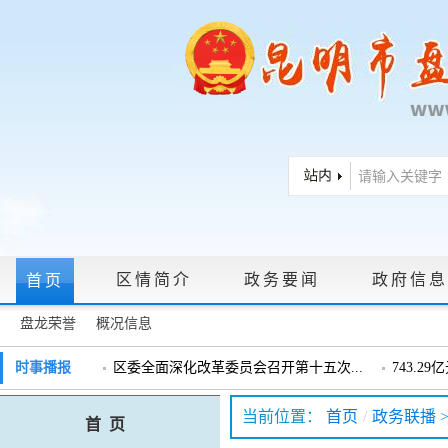
区情简介
政务要闻
政府信息
首页
盘龙荣誉
概况信息
政府信息公开指南
|
政府信息公开制度
|
政策文件
|
法定主动公
时事播报
区委全面深化改革委员会召开第十五次...
743.2
戴惠明调研辖区汽车企业
戴惠明调
政务服务网上大厅
当前位置：
首页
/
政务联播
首 页
盘龙区委2026年度巡察工作会暨十三届...
盘龙区委
领导信箱
|
调查征集
|
常见问题问答