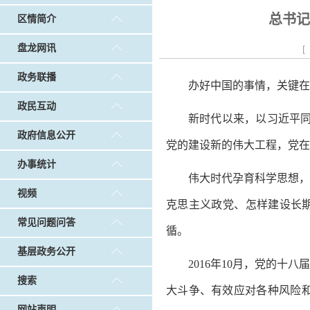
戴惠明调研白沙河社区治理和东白沙河...
戴惠明与
总书记
区情简介
调查征集
|
做好“六稳”工作 落实“六保”任务
|
公共卫生知识普及
盘龙网讯
[
政务联播
办好中国的事情，关键在
政民互动
新时代以来，以习近平同
政府信息公开
党的建设新的伟大工程，党在
办事统计
伟大时代孕育科学思想，
视频
克思主义政党、怎样建设长
常见问题问答
循。
基层政务公开
2016年10月，党的
搜索
大斗争、有效应对各种风险和
网站声明