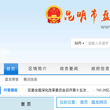
区情简介
政务要闻
政府信息
首页
盘龙荣誉
概况信息
政府信息公开指南
|
政府信息公开制度
|
政策文件
|
法定主动公
时事播报
区委全面深化改革委员会召开第十五次...
743.2
戴惠明调研辖区汽车企业
戴惠明调
政务服务网上大厅
当前位置：
首页
/
盘龙网讯
/
首 页
盘龙区委2026年度巡察工作会暨十三届...
盘龙区委
领导信箱
|
调查征集
|
常见问题问答