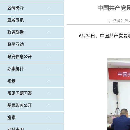
戴惠明调研白沙河社区治理和东白沙河...
戴惠明与
中国共产党
区情简介
调查征集
|
做好“六稳”工作 落实“六保”任务
|
公共卫生知识普及
盘龙网讯
[
作者：
盘
政务联播
6月24日，中国共产党
政民互动
政府信息公开
办事统计
视频
常见问题问答
基层政务公开
搜索
网站声明