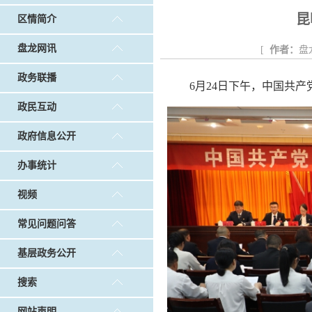
戴惠明调研白沙河社区治理和东白沙河...
戴惠明与
昆
区情简介
调查征集
|
做好“六稳”工作 落实“六保”任务
|
公共卫生知识普及
盘龙网讯
[
作者：
盘
政务联播
6月24日下午，中国共
政民互动
政府信息公开
办事统计
视频
常见问题问答
基层政务公开
搜索
网站声明