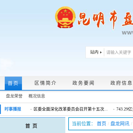
区情简介
政务要闻
政府信息
首页
盘龙荣誉
概况信息
政府信息公开指南
|
政府信息公开制度
|
政策文件
|
法定主动公
时事播报
区委全面深化改革委员会召开第十五次...
743.2
戴惠明调研辖区汽车企业
戴惠明调
政务服务网上大厅
当前位置：
首页
/
盘龙网讯
/
首 页
盘龙区委2026年度巡察工作会暨十三届...
盘龙区委
领导信箱
|
调查征集
|
常见问题问答