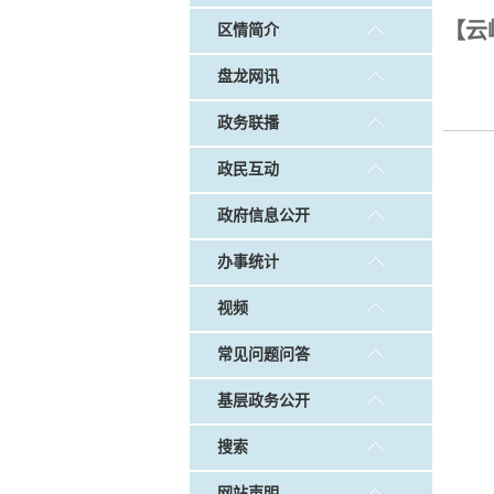
戴惠明调研白沙河社区治理和
【云
区情简介
调查征集
|
做好“六稳”工作 落实“六保”
盘龙网讯
政务联播
政民互动
政府信息公开
办事统计
视频
常见问题问答
基层政务公开
搜索
网站声明