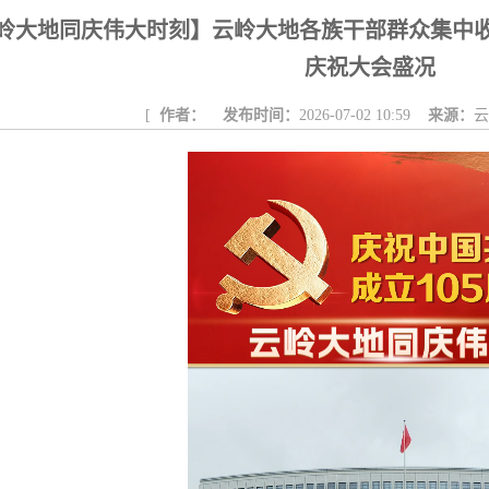
东白沙河...
戴惠明与成都广安商会一行座谈
区广电局
岭大地同庆伟大时刻】云岭大地各族干部群众集中收
任务
|
公共卫生知识普及
庆祝大会盛况
[
作者：
发布时间：
2026-07-02 10:59
来源：
云