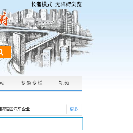
长者模式
无障碍浏览
动
专题专栏
视频
请公开
|
调研辖区汽车企业
更多
2026年度巡察工作会暨十三届...
研白沙河社区治理和东白沙河...