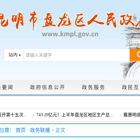
务要闻
政府信息公开
政务服务
政民互
|
政策文件
|
法定主动公开内容
|
政府信息公开年报
|
政府信息依申
第十五次...
743.29亿元！上半年盘龙区地区生产总...
戴惠明
戴惠明调研龙泉街道
盘龙区委
位置：
首页
/
政务联播
> 正文
会暨十三届...
盘龙区委政协工作会议召开
戴惠明调