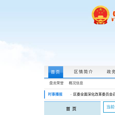
区情简介
政
首页
盘龙荣誉
概况信息
政府信息公开指南
|
政府信息公开制度
时事播报
区委全面深化改革委员会召开
戴惠明调研辖区汽车企业
政务服务网上大厅
当前
首 页
盘龙区委2026年度巡察工作
领导信箱
|
调查征集
|
常见问题问答