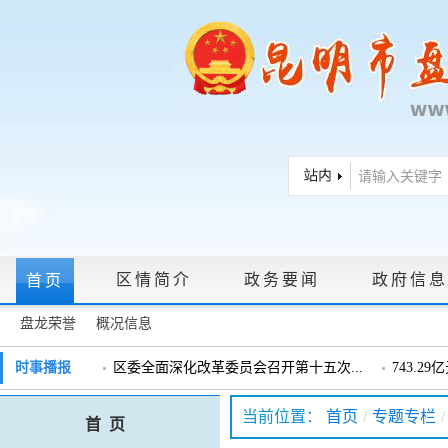
区情简介
政务要闻
政府信息
首页
盘龙荣誉
概况信息
政府信息公开指南
|
政府信息公开制度
|
政策文件
|
法定主动公
时事播报
区委全面深化改革委员会召开第十五次...
743.2
戴惠明调研辖区汽车企业
戴惠明调
政务服务网上大厅
当前位置：
首页
/
专题专栏
/
首 页
盘龙区委2026年度巡察工作会暨十三届...
盘龙区委
领导信箱
|
调查征集
|
常见问题问答