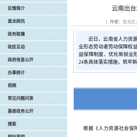
戴惠明调研白沙河社区治理和东白沙河...
戴惠明与
云南出台
区情简介
政务联播
|
做好“六稳”工作 落实“六保”任务
|
公共卫生知识普及
盘龙网讯
[
作者：
盘龙区
政务联播
近日，云南省人力资
业形态劳动者劳动保障权
政民互动
益保障制度、优化新就业
政府信息公开
24条具体落实措施，筑牢
办事统计
视频
常见问题问答
基层政务公开
搜索
根据《人力资源社会保障
网站声明