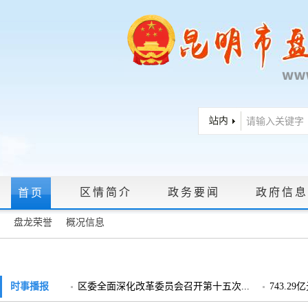
区情简介
政务要闻
政府信息
首页
盘龙荣誉
概况信息
政府信息公开指南
|
政府信息公开制度
|
政策文件
|
法定主动公
政务服务网上大厅
时事播报
区委全面深化改革委员会召开第十五次...
743.2
领导信箱
|
调查征集
|
常见问题问答