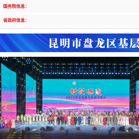
戴惠明调研辖区汽车企业
戴惠明调
国务院信息：
盘龙区委2026年度巡察工作会暨十三届...
盘龙区委
征集发布
|
做好“六稳”工作 落实“六保”任务
|
公共卫生知识普及
戴惠明调研白沙河社区治理和东白沙河...
戴惠明与
省政府信息：
盘龙区在全国舞台唱响“幸福盘龙”建设“幸福好声音”
@国务院 我来说