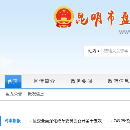
区情简介
政务要闻
政府信息
首页
盘龙荣誉
概况信息
政府信息公开指南
|
政府信息公开制度
|
政策文件
|
法定主动公
政务服务网上大厅
时事播报
区委全面深化改革委员会召开第十五次...
743.2
领导信箱
|
调查征集
|
常见问题问答