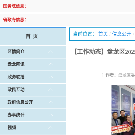
戴惠明调研辖区汽车企业
戴惠明调
国务院信息：
盘龙区委2026年度巡察工作会暨十三届...
盘龙区委
|
做好“六稳”工作 落实“六保”任务
|
公共卫生知识普及
戴惠明调研白沙河社区治理和东白沙河...
戴惠明与
省政府信息：
当前位置：
首页
/
信息公开
/
首 页
【工作动态】盘龙区20
区情简介
盘龙网讯
[
作者：
盘龙区
政务联播
政民互动
政府信息公开
办事统计
视频