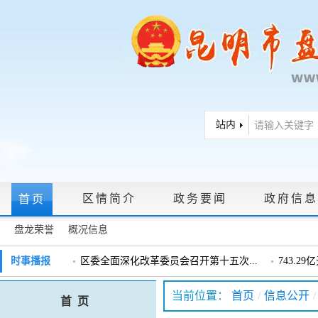
区情简介
政务要闻
政府信息
首页
盘龙荣誉
概况信息
政府信息公开指南
|
政府信息公开制度
|
政策文件
|
法定主动公
时事播报
区委全面深化改革委员会召开第十五次...
743.2
戴惠明调研辖区汽车企业
戴惠明调
政务服务网上大厅
当前位置：
首页
/
信息公开
/
首 页
盘龙区委2026年度巡察工作会暨十三届...
盘龙区委
领导信箱
|
调查征集
|
常见问题问答