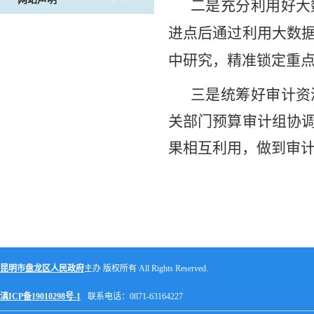
二是充分利用好大
进点后通过利用大数
中研究，精准锁定重
三是统筹好审计
资
关部门预算审计组协
果相互利用，做到审
昆明市盘龙区人民政府
主办 版权所有 All Rights Reserved.
滇ICP备19010298号-1
联系电话：0871-63164227