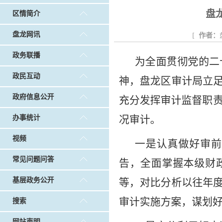
戴惠明调研白沙河社区治理和东白沙河...
戴惠明与
盘
区情简介
调查征集
|
做好“六稳”工作 落实“六保”任务
|
公共卫生知识普及
盘龙网讯
[
作者：
政务联播
为全面贯彻党的二
政民互动
神，盘龙区审计局立
政府信息公开
充分发挥审计监督职责
况审计。
办事统计
视频
一是认真做好审前
常见问题问答
告，全面掌握本级财
基层政务公开
等，对比分析以往年
审计实施方案，谋划好
搜索
网站声明