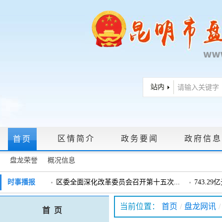
区情简介
政务要闻
政府信息
首页
盘龙荣誉
概况信息
政府信息公开指南
|
政府信息公开制度
|
政策文件
|
法定主动公
时事播报
区委全面深化改革委员会召开第十五次...
743.2
戴惠明调研辖区汽车企业
戴惠明调
政务服务网上大厅
当前位置：
首页
/
盘龙网讯
/
首 页
盘龙区委2026年度巡察工作会暨十三届...
盘龙区委
领导信箱
|
调查征集
|
常见问题问答