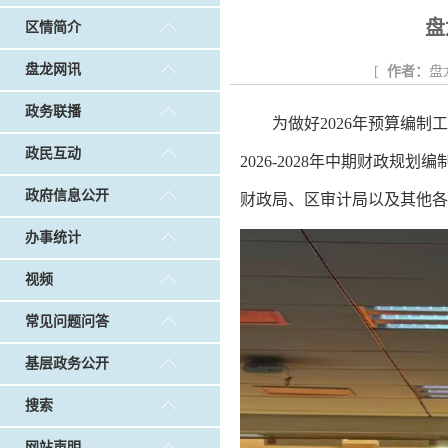
戴惠明调研白沙河社区治理和东白沙河...
戴惠明与
盘
区情简介
政务联播
|
做好“六稳”工作 落实“六保”任务
|
公共卫生知识普及
盘龙网讯
[
作者：
盘
政务联播
为做好2026年预算编制
政民互动
2026-2028年中期财政
政府信息公开
财政局、区审计局以及其他各
办事统计
视频
常见问题问答
基层政务公开
搜索
网站声明