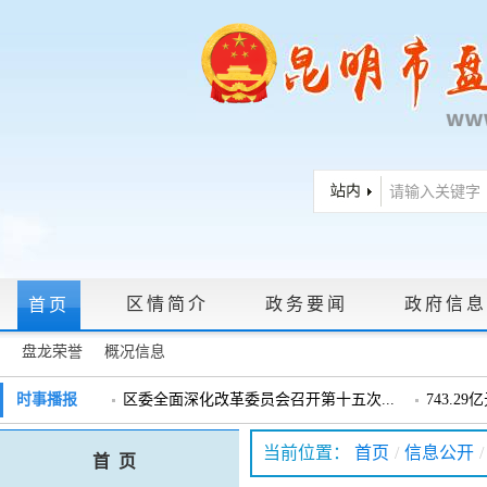
区情简介
政务要闻
政府信息
首页
盘龙荣誉
概况信息
政府信息公开指南
|
政府信息公开制度
|
政策文件
|
法定主动公
时事播报
区委全面深化改革委员会召开第十五次...
743.2
戴惠明调研辖区汽车企业
戴惠明调
政务服务网上大厅
当前位置：
首页
/
信息公开
/
首 页
盘龙区委2026年度巡察工作会暨十三届...
盘龙区委
领导信箱
|
调查征集
|
常见问题问答