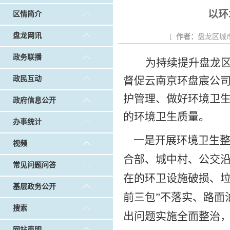
戴惠明调研白沙河社区治理和东白沙河...
戴惠明与
以环
区情简介
调查征集
|
做好“六稳”工作 落实“六保”任务
|
公共卫生知识普及
盘龙网讯
[
作者：
盘龙区城
政务联播
为
持续提升
盘龙
督促云南京环盘宸公
政民互动
护管理、做好环境卫
政府信息公开
的环境卫生质量。
办事统计
一
是
开展环境卫生
视频
合部、城中村、公交
常见问题问答
在的环卫设施破损、
基层政务公开
前三包”不落实、路面
搜索
出问题实施全面整治
网站声明