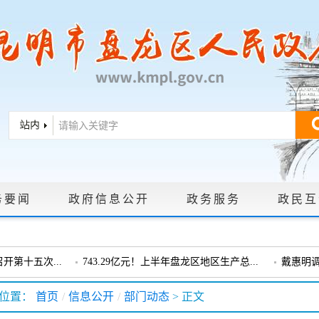
务要闻
政府信息公开
政务服务
政民互
|
政策文件
|
法定主动公开内容
|
政府信息公开年报
|
政府信息依申
第十五次...
743.29亿元！上半年盘龙区地区生产总...
戴惠明
戴惠明调研龙泉街道
盘龙区委
位置：
首页
/
信息公开
/
部门动态
> 正文
会暨十三届...
盘龙区委政协工作会议召开
戴惠明调