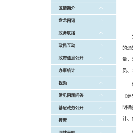
戴惠明调研白沙河社区治理和
区情简介
调查征集
|
做好“六稳”工作 落实“六保”
盘龙网讯
政务联播
政民互动
的通
政府信息公开
量，
员、
办事统计
视频
常见问题问答
《建
明确
基层政务公开
计、
搜索
网站声明