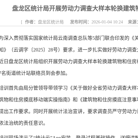
东白沙河...
戴惠明与成都广安商会一行座谈
区广电局
盘龙区统计局开展劳动力调查大样本轮换建筑
任务
|
公共卫生知识普及
[
作者：
盘龙区统计局
发布时间：
2026-01-04 10:24
来源
为深入贯彻落实国家统计局云南调查总队等5部门联合印发的《
知》（云调字〔2025〕28号）要求，进一步扎实做好劳动力调
近日盘龙区统计局组织开展劳动力调查大样本轮换建筑物和住房
7名街道统计站联络员到会参加。
培训首先由局分管领导带领学习《关于做好全省劳动力调查大样
筑物和住房摸底移动端实操指南》和《建筑物和住房摸底注意事
提出工作要求。同时开展统计法治宣讲，要求调查员严守劳动力
依法治统的责任意识。
培训现场演示了“统计云”App安装、登录过程基础操作，详细