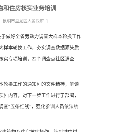
组织开展全区应急广播管理使...
物和住房核实业务培训
：
昆明市盘龙区人民政府
]
关于做好全省劳动力调查大样本轮换工作
查大样本轮换工作，夯实调查数据源头质
核实专项培训，22个调查点社区调查
本轮换工作的通知》的文件精神，解读
项》内容，对下一步工作进行了部署，
调查“五条红线”，强化参训人员依法统
讲解建筑物及住房核实操作。针对城中村