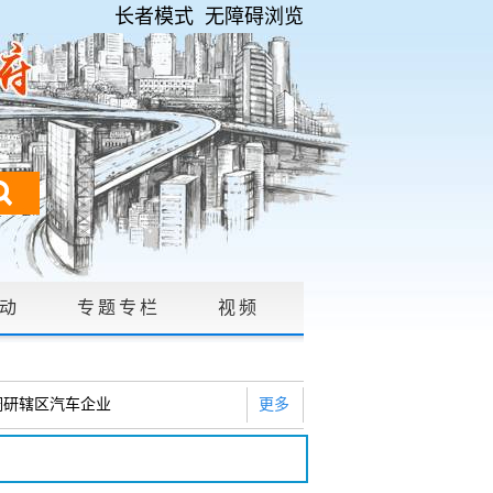
长者模式
无障碍浏览
动
专题专栏
视频
请公开
|
调研辖区汽车企业
更多
2026年度巡察工作会暨十三届...
研白沙河社区治理和东白沙河...