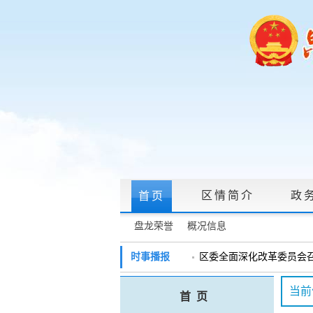
区情简介
政
首页
盘龙荣誉
概况信息
政府信息公开指南
|
政府信息公开制度
时事播报
区委全面深化改革委员会召开
戴惠明调研辖区汽车企业
政务服务网上大厅
当前
首 页
盘龙区委2026年度巡察工作
领导信箱
|
调查征集
|
常见问题问答