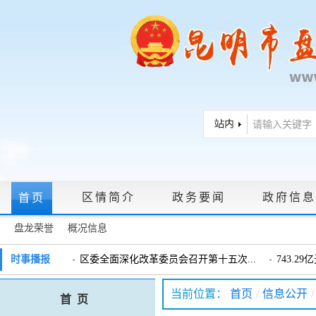
区情简介
政务要闻
政府信息
首页
盘龙荣誉
概况信息
政府信息公开指南
|
政府信息公开制度
|
政策文件
|
法定主动公
时事播报
区委全面深化改革委员会召开第十五次...
743.2
戴惠明调研辖区汽车企业
戴惠明调
政务服务网上大厅
当前位置：
首页
/
信息公开
/
首 页
盘龙区委2026年度巡察工作会暨十三届...
盘龙区委
领导信箱
|
调查征集
|
常见问题问答