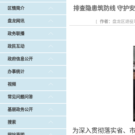
戴惠明调研白沙河社区治理和东白沙河...
戴惠明与
排查隐患筑防线 守护
区情简介
调查征集
|
做好“六稳”工作 落实“六保”任务
|
公共卫生知识普及
盘龙网讯
[
作者：
盘龙区退役
政务联播
政民互动
政府信息公开
办事统计
视频
常见问题问答
基层政务公开
搜索
为深入贯彻落实省、
网站声明