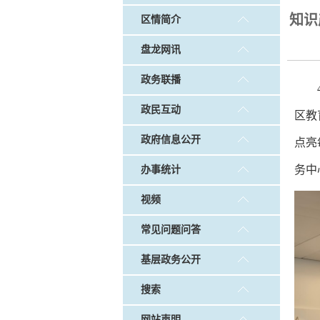
戴惠明调研白沙河社区治理和
知识
区情简介
调查征集
|
做好“六稳”工作 落实“六保”
盘龙网讯
政务联播
政民互动
区教
政府信息公开
点亮
务中
办事统计
视频
常见问题问答
基层政务公开
搜索
网站声明