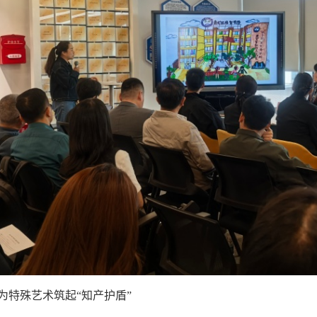
为特殊艺术筑起“知产护盾”