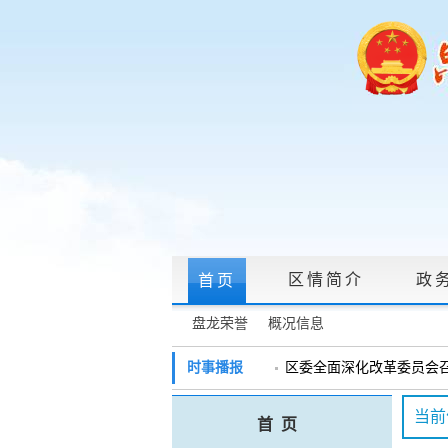
区情简介
政
首页
盘龙荣誉
概况信息
政府信息公开指南
|
政府信息公开制度
时事播报
区委全面深化改革委员会召开
戴惠明调研辖区汽车企业
政务服务网上大厅
当前
首 页
盘龙区委2026年度巡察工作
领导信箱
|
调查征集
|
常见问题问答