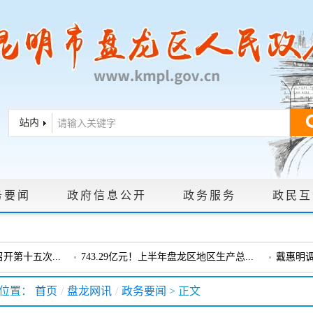
务要闻
政府信息公开
政务服务
政民互
|
政策文件
|
法定主动公开内容
|
政府信息公开年报
|
政府信息依申
第十五次...
743.29亿元！上半年盘龙区地区生产总...
戴惠明
戴惠明调研龙泉街道
盘龙区委
位置：
首页
/
盘龙网讯
/
政务要闻
> 正文
会暨十三届...
盘龙区委政协工作会议召开
戴惠明调