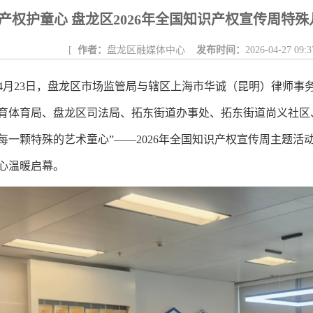
东白沙河...
戴惠明与成都广安商会一行座谈
区广电局
产权护童心 盘龙区2026年全国知识产权宣传周特
任务
|
公共卫生知识普及
[
作者：
盘龙区融媒体中心
发布时间：
2026-04-27 09:3
4月23日，盘龙区市场监管局与辖区上海市华诚（昆明）律师事
育体育局、盘龙区司法局、拓东街道办事处、拓东街道尚义社区
每一颗特殊的艺术童心”——2026年全国知识产权宣传周主题活
心温暖启幕。