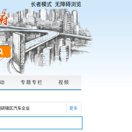
长者模式
无障碍浏览
动
专题专栏
视频
请公开
|
调研辖区汽车企业
更多
2026年度巡察工作会暨十三届...
研白沙河社区治理和东白沙河...