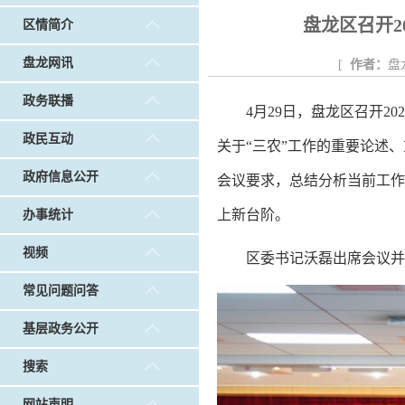
戴惠明调研白沙河社区治理和东白沙河...
戴惠明与
盘龙区召开2
区情简介
调查征集
|
做好“六稳”工作 落实“六保”任务
|
公共卫生知识普及
盘龙网讯
[
作者：
盘
政务联播
4月29日，盘龙区召开2
政民互动
关于“三农”工作的重要论述
政府信息公开
会议要求，总结分析当前工作
上新台阶。
办事统计
视频
区委书记沃磊出席会议并
常见问题问答
基层政务公开
搜索
网站声明