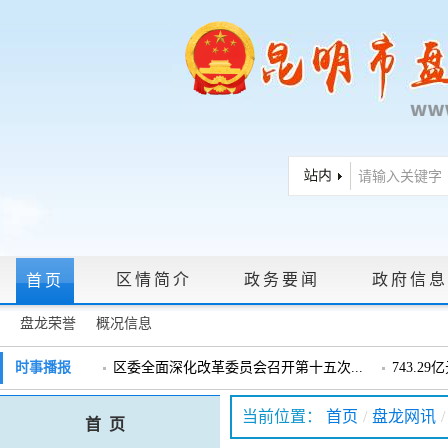
区情简介
政务要闻
政府信息
首页
盘龙荣誉
概况信息
政府信息公开指南
|
政府信息公开制度
|
政策文件
|
法定主动公
时事播报
区委全面深化改革委员会召开第十五次...
743.2
戴惠明调研辖区汽车企业
戴惠明调
政务服务网上大厅
当前位置：
首页
/
盘龙网讯
/
首 页
盘龙区委2026年度巡察工作会暨十三届...
盘龙区委
领导信箱
|
调查征集
|
常见问题问答