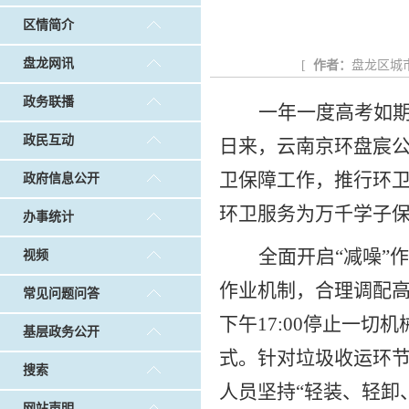
戴惠明调研白沙河社区治理和东白沙河...
戴惠明与
区情简介
调查征集
|
做好“六稳”工作 落实“六保”任务
|
公共卫生知识普及
盘龙网讯
[
作者：
盘龙区城
政务联播
一年一度高考如
政民互动
日来，云南京环盘宸
卫保障工作，推行环卫
政府信息公开
环卫服务为万千学子
办事统计
全面开启“减噪”
视频
作业机制，合理调配高
常见问题问答
下午17:00停止一
基层政务公开
式。针对垃圾收运环
搜索
人员坚持“轻装、轻卸
网站声明