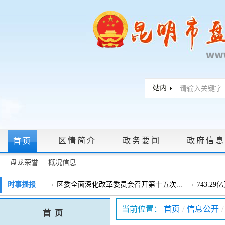
区情简介
政务要闻
政府信息
首页
盘龙荣誉
概况信息
政府信息公开指南
|
政府信息公开制度
|
政策文件
|
法定主动公
时事播报
区委全面深化改革委员会召开第十五次...
743.2
戴惠明调研辖区汽车企业
戴惠明调
政务服务网上大厅
当前位置：
首页
/
信息公开
/
首 页
盘龙区委2026年度巡察工作会暨十三届...
盘龙区委
领导信箱
|
调查征集
|
常见问题问答