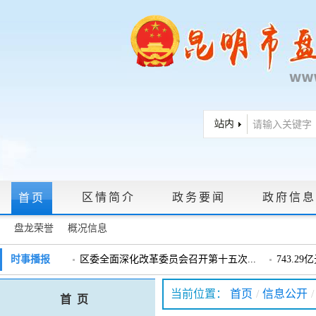
区情简介
政务要闻
政府信息
首页
盘龙荣誉
概况信息
政府信息公开指南
|
政府信息公开制度
|
政策文件
|
法定主动公
时事播报
区委全面深化改革委员会召开第十五次...
743.2
戴惠明调研辖区汽车企业
戴惠明调
政务服务网上大厅
当前位置：
首页
/
信息公开
/
首 页
盘龙区委2026年度巡察工作会暨十三届...
盘龙区委
领导信箱
|
调查征集
|
常见问题问答