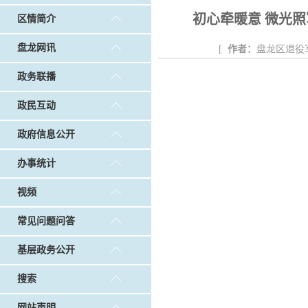
戴惠明调研白沙河社区治理和东白沙河...
戴惠明与
初心牵暖意 微光照
区情简介
调查征集
|
做好“六稳”工作 落实“六保”任务
|
公共卫生知识普及
盘龙网讯
[
作者：
盘龙区退役
政务联播
政民互动
政府信息公开
办事统计
视频
常见问题问答
基层政务公开
搜索
网站声明