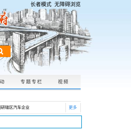
长者模式
无障碍浏览
动
专题专栏
视频
请公开
|
调研辖区汽车企业
更多
2026年度巡察工作会暨十三届...
研白沙河社区治理和东白沙河...