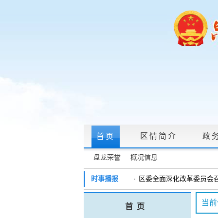
区情简介
政
首页
盘龙荣誉
概况信息
政府信息公开指南
|
政府信息公开制度
时事播报
区委全面深化改革委员会召开
戴惠明调研辖区汽车企业
政务服务网上大厅
当前
首 页
盘龙区委2026年度巡察工作
领导信箱
|
调查征集
|
常见问题问答