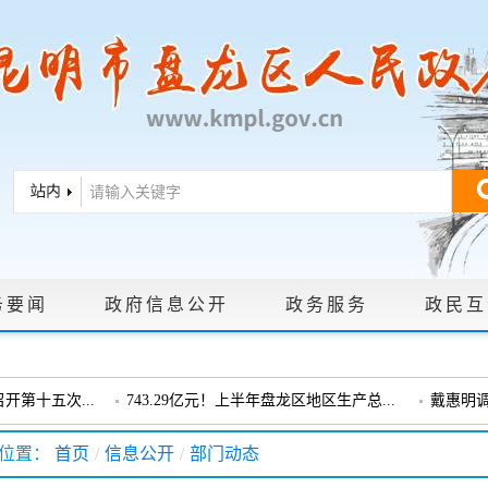
务要闻
政府信息公开
政务服务
政民互
|
政策文件
|
法定主动公开内容
|
政府信息公开年报
|
政府信息依申
第十五次...
743.29亿元！上半年盘龙区地区生产总...
戴惠明
戴惠明调研龙泉街道
盘龙区委
位置：
首页
/
信息公开
/
部门动态
会暨十三届...
盘龙区委政协工作会议召开
戴惠明调