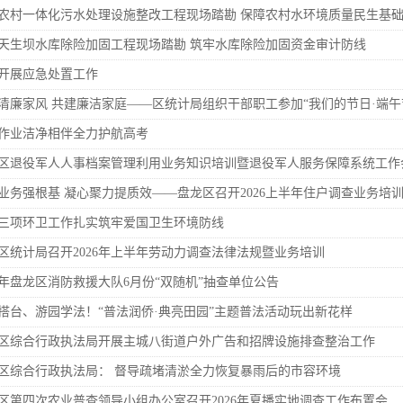
东白沙河...
戴惠明与成都广安商会一行座谈
区广电局
农村一体化污水处理设施整改工程现场踏勘 保障农村水环境质量民生基
任务
|
公共卫生知识普及
天生坝水库除险加固工程现场踏勘 筑牢水库除险加固资金审计防线
开展应急处置工作
清廉家风 共建廉洁家庭——区统计局组织干部职工参加“我们的节日·端午节”
作业洁净相伴全力护航高考
区退役军人人事档案管理利用业务知识培训暨退役军人服务保障系统工作
业务强根基 凝心聚力提质效——盘龙区召开2026上半年住户调查业务培训暨
三项环卫工作扎实筑牢爱国卫生环境防线
区统计局召开2026年上半年劳动力调查法律法规暨业务培训
26年盘龙区消防救援大队6月份“双随机”抽查单位公告
搭台、游园学法！“普法润侨·典亮田园”主题普法活动玩出新花样
区综合行政执法局开展主城八街道户外广告和招牌设施排查整治工作
区综合行政执法局： 督导疏堵清淤全力恢复暴雨后的市容环境
区第四次农业普查领导小组办公室召开2026年夏播实地调查工作布置会