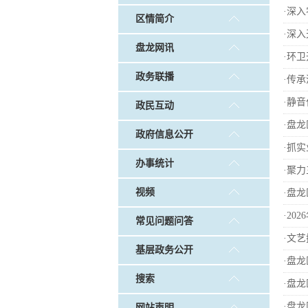
戴惠明调研白沙河社区治理和
·
深入
区情简介
调查征集
|
做好“六稳”工作 落实“六保”
·
深入
盘龙网讯
·
环卫
政务联播
·
传承
·
静音
政民互动
·
盘龙
政府信息公开
·
抓实
办事统计
·
聚力
视频
·
盘龙
·
20
常见问题问答
·
文艺
基层政务公开
·
盘龙
搜索
·
盘龙
·
盘龙
网站声明