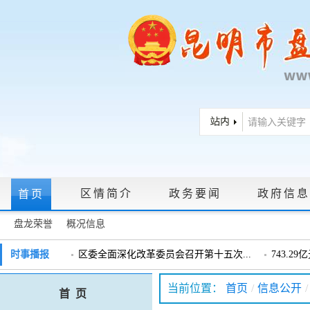
区情简介
政务要闻
政府信息
首页
盘龙荣誉
概况信息
政府信息公开指南
|
政府信息公开制度
|
政策文件
|
法定主动公
时事播报
区委全面深化改革委员会召开第十五次...
743.2
戴惠明调研辖区汽车企业
戴惠明调
政务服务网上大厅
当前位置：
首页
/
信息公开
/
首 页
盘龙区委2026年度巡察工作会暨十三届...
盘龙区委
领导信箱
|
调查征集
|
常见问题问答