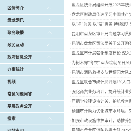
戴惠明调研白沙河社区治理和东白沙河...
戴惠明与
·
盘龙区统计局组织开展2025年统
区情简介
调查征集
|
做好“六稳”工作 落实“六保”任务
|
公共卫生知识普及
·
盘龙区财政局传达学习中国共产
盘龙网讯
·
以“净”为美 以“洁”惠民 持续提
政务联播
·
昆明市盘龙区审计局专题学习贯
·
昆明市盘龙区司法局关于公开购买2
政民互动
·
盘龙区审计局强化制度建设 深
政府信息公开
·
为树木穿“冬衣” 盘龙绘就冬日
办事统计
·
昆明市消防救援支队世博园大队20
视频
·
盘龙区联合市统计局开展1%人
·
强化商贸业务培训，提升统计业务
常见问题问答
·
严把学校建设审计关，护航教育
基层政务公开
·
精细审计助力优化城市水环境，
搜索
·
加强市政设施维护审计，助推养
·
昆明市盘龙区消防救援大队2025
网站声明