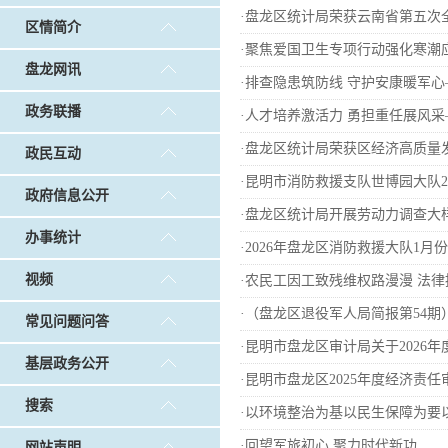
戴惠明调研白沙河社区治理和东白沙河...
戴惠明与
·
盘龙区统计局荣获云南省第五次
区情简介
调查征集
|
做好“六稳”工作 落实“六保”任务
|
公共卫生知识普及
·
聚焦爱国卫生专项行动强化寒潮
盘龙网讯
·
排查隐患筑防线 守护安康暖军
政务联播
·
人才培养激活力 勇担重任展风采
·
盘龙区统计局荣获区经济高质量
政民互动
·
昆明市消防救援支队世博园大队20
政府信息公开
·
盘龙区统计局开展劳动力调查大
办事统计
·
2026年盘龙区消防救援大队1月
视频
·
农民工因工致残维权路漫漫 法
·
（盘龙区退役军人局简报第54
常见问题问答
·
昆明市盘龙区审计局关于2026
基层政务公开
·
昆明市盘龙区2025年度经济责
搜索
·
以环境整治为基以民生保障为要
·
回望军旅初心 聚力时代新功
网站声明