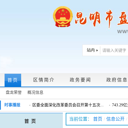
区情简介
政务要闻
政府信息
首页
盘龙荣誉
概况信息
政府信息公开指南
|
政府信息公开制度
|
政策文件
|
法定主动公
时事播报
区委全面深化改革委员会召开第十五次...
743.2
戴惠明调研辖区汽车企业
戴惠明调
政务服务网上大厅
当前位置：
首页
/
信息公开
/
首 页
盘龙区委2026年度巡察工作会暨十三届...
盘龙区委
领导信箱
|
调查征集
|
常见问题问答