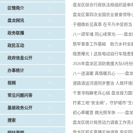
戴惠明调研白沙河社区治理和东白沙河...
戴惠明与
·
盘龙区综合行政执法局组织庭审观
区情简介
政务联播
|
做好“六稳”工作 落实“六保”任务
|
公共卫生知识普及
·
盘龙区第四次全国农业普查领导
盘龙网讯
·
于细微处见真章 在平凡中显担当
政务联播
·
八一颂军魂 同心续荣光——盘龙
·
筑牢普查工作基础 助力乡村全
政民互动
·
隐患曝光丨这些电动自行车隐患
政府信息公开
·
2026年盘龙区消防救援大队8月
办事统计
·
八一送温暖 真情暖兵心 ——盘龙
视频
·
道路清运河道同步整治 人居环境
·
千里寻档解老兵心结 盘龙接力圆
常见问题问答
·
拧紧工地“安全阀”，守护城市“生
基层政务公开
·
初心牵暖意 微光照军休 ——盘
搜索
·
盘龙区统计局劳动力调查工作亮
·
盘龙区抓实夏播实地调查 夯实四
网站声明