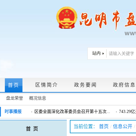
区情简介
政务要闻
政府信息
首页
盘龙荣誉
概况信息
政府信息公开指南
|
政府信息公开制度
|
政策文件
|
法定主动公
时事播报
区委全面深化改革委员会召开第十五次...
743.2
戴惠明调研辖区汽车企业
戴惠明调
政务服务网上大厅
当前位置：
首页
/
信息公开
/
首 页
盘龙区委2026年度巡察工作会暨十三届...
盘龙区委
领导信箱
|
调查征集
|
常见问题问答