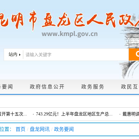
务要闻
政府信息公开
政务服务
政民互
|
政策文件
|
法定主动公开内容
|
政府信息公开年报
|
政府信息依申
第十五次...
743.29亿元！上半年盘龙区地区生产总...
戴惠明
戴惠明调研龙泉街道
盘龙区委
位置：
首页
/
盘龙网讯
/
政务要闻
会暨十三届...
盘龙区委政协工作会议召开
戴惠明调