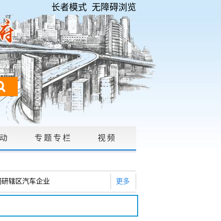
长者模式
无障碍浏览
动
专题专栏
视频
请公开
|
调研辖区汽车企业
更多
2026年度巡察工作会暨十三届...
研白沙河社区治理和东白沙河...