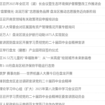
东白沙河...
戴惠明与成都广安商会一行座谈
区广电局
区召开2025年全区河（湖）长会议暨生态环境保护督察整改工作推进会
任务
|
公共卫生知识普及
“盘聚微光·龙润万家”志愿服务品牌 盘龙区推动志愿服务迈向新阶段
区召开商贸领域有关政策项目申报培训会
区人大常委会对区属国有资产管理情况开展专题询问
近万人！盘龙区就业护航行动助1875人实现就业
宣讲团到盘龙区开展学习贯彻党的二十届四中全会精神宣讲
区举行盘龙（磨憨）产业园项目签约仪式
区16.52万儿童的“幸福账单”：从“一米高度”绘就城市未来新画卷
25年1-10月盘龙区经济保持平稳运行态势
筑梦 赛事向新——世界机器人大赛今日在盘龙开赛
锋到盘龙区走访调研宣讲党的二十届四中全会精神
理论学习中心组（扩大）2025年第八次集中学习会议召开
区召开学习贯彻党的二十届四中全会精神区委宣讲团动员会
区人民政府与云南师范大学签订合作办学协议