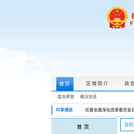
区情简介
政
首页
盘龙荣誉
概况信息
政府信息公开指南
|
政府信息公开制度
时事播报
区委全面深化改革委员会召开
戴惠明调研辖区汽车企业
政务服务网上大厅
当前
首 页
盘龙区委2026年度巡察工作
领导信箱
|
调查征集
|
常见问题问答