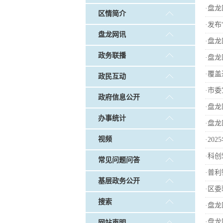
戴惠明调研白沙河社区治理和
·
盘龙
区情简介
调查征集
|
做好“六稳”工作 落实“六保”
·
发布
盘龙网讯
·
盘龙
政务联播
·
盘龙
·
覆盖
政民互动
·
市委
政府信息公开
·
盘龙
办事统计
·
盘龙
视频
·
20
·
科创
常见问题问答
·
普利
基层政务公开
·
区委
搜索
·
盘龙
·
盘龙
网站声明