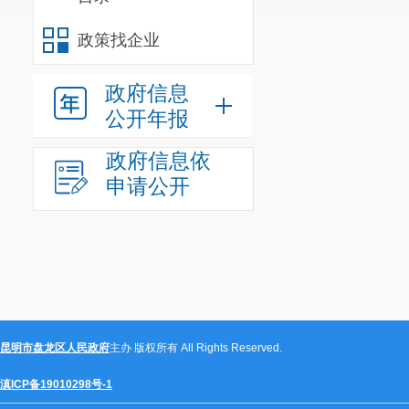
源，创新开展定制
政策找企业
划纲要（２０１４
建设。实名办税有
政府信息
提升办税人员对个
公开年报
关联，实现让守信者
采集功能，对办税
政府信息依
也能对潜在的违法
申请公开
更实名办税信息，
实名办税是推
服务质效。同时，
不法分子利用他人
手段，不断提升社
此提案于２０
昆明市盘龙区人民政府
主办 版权所有 All Rights Reserved.
滇ICP备19010298号-1