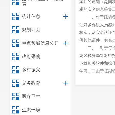
案》的通知（昆国
表
税的实名信息采集
统计信息
一、
对于政协
让好多办税人员感
规划计划
核实，
从实名认证
供其他证件，实名
重点领域信息公开
二、 对于每
龙区税务局针对申
政府采购
下载相关软件和操
乡村振兴
学习。二由于征期
间申报，一般税局
义务教育
条规定：《中华人
期满的次日为最后
医疗卫生
问题，
可电话咨询
生态环境
务质量，减少逾期