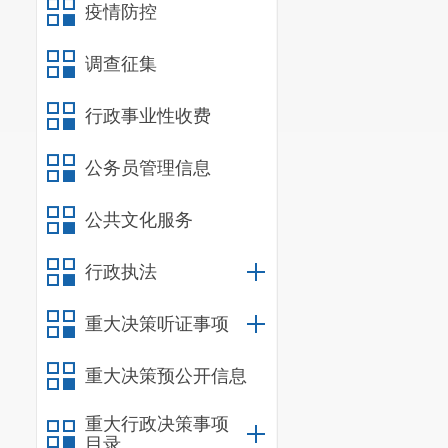
疫情防控
原地税系统内
进行信息更新，该
调查征集
尚未实现采集数据
现。
行政事业性收费
五、
对于提案
目前，实名认
公务员管理信息
办税信息功能，纳
公共文化服务
册、公告及二维码
纳税人实名认证方
行政执法
即可。二是在大厅
息采集。
重大决策听证事项
推行实名办税
务型政府的要求。
重大决策预公开信息
人。推行实名办税
重大行政决策事项
办税服务。税务机
目录