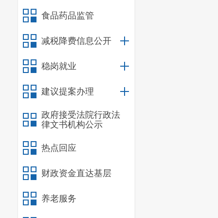
醒，目前也存在企
食品药品监管
目前，征期内
宜，江滨西路办公
减税降费信息公开
已无需到税局大厅
三、 对于提
稳岗就业
现阶段省市税
建议提案办理
税相关公告和政策
是通过培训，
办税
政府接受法院行政法
实名办税相关问题
律文书机构公示
片供办税人员等待
热点回应
相关内容；
四是
制
合作，共同营造实
财政资金直达基层
便利
，
如
减少资料
实名信息采集工作
养老服务
四、
对于提案