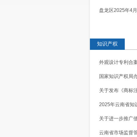
盘龙区2025年
知识产权
外观设计专利合
国家知识产权局办
关于发布《商标注
2025年云南省
关于进一步推广
云南省市场监督