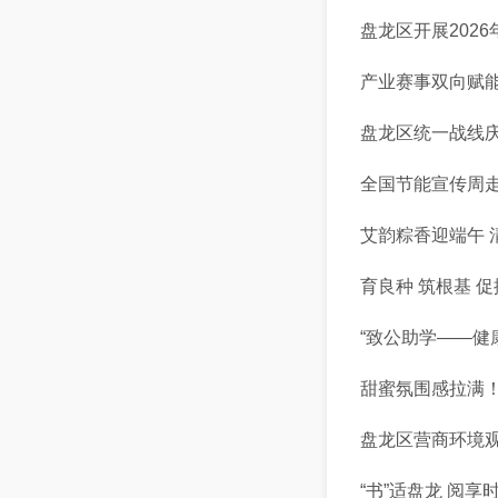
盘龙区开展202
产业赛事双向赋能
盘龙区统一战线庆
全国节能宣传周走
艾韵粽香迎端午 清
育良种 筑根基 
“致公助学——健
甜蜜氛围感拉满！
盘龙区营商环境观
“书”适盘龙 阅享