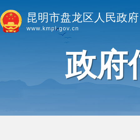
昆明市盘龙区人民政府
www.kmpl.gov.cn
政府