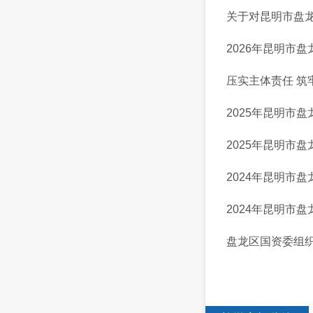
关于对昆明市盘
2026年昆明市
压实主体责任 筑
2025年昆明市
2025年昆明市
2024年昆明市
2024年昆明市
盘龙区国资委组织