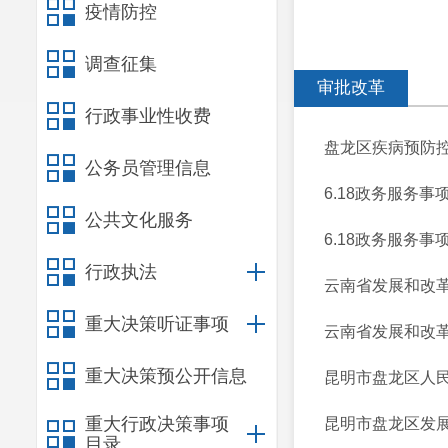
疫情防控
调查征集
审批改革
行政事业性收费
盘龙区疾病预防控
公务员管理信息
6.18政务服务
公共文化服务
6.18政务服务
行政执法
云南省发展和改革
重大决策听证事项
云南省发展和改革
重大决策预公开信息
昆明市盘龙区人民
重大行政决策事项
昆明市盘龙区发展
目录