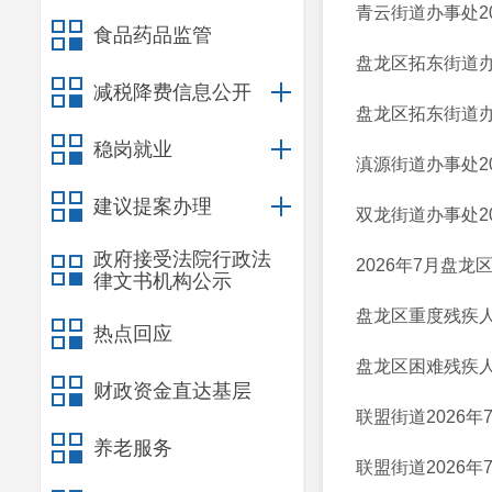
青云街道办事处2
食品药品监管
盘龙区拓东街道办
减税降费信息公开
盘龙区拓东街道办
稳岗就业
滇源街道办事处2
建议提案办理
双龙街道办事处2
政府接受法院行政法
2026年7月盘
律文书机构公示
盘龙区重度残疾人
热点回应
盘龙区困难残疾人
财政资金直达基层
联盟街道2026
养老服务
联盟街道2026