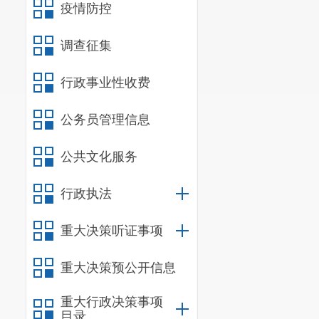
疫情防控
告、财政承受能力
设。
调查征集
2. 按照省
的“财政预决算公
行政事业性收费
行政事业性收费目
公务员管理信息
府性基金收费和行政
（三）围绕稳
公共文化服务
区级各部门全
策“第一解读人”
行政执法
文章等方式，深入
重大决策听证事项
观经济和民生关系
未进行过重要政策
重大决策预公开信息
（四）围绕社
1. 增强舆
重大行政决策事项
目录
公信力、冲击道德