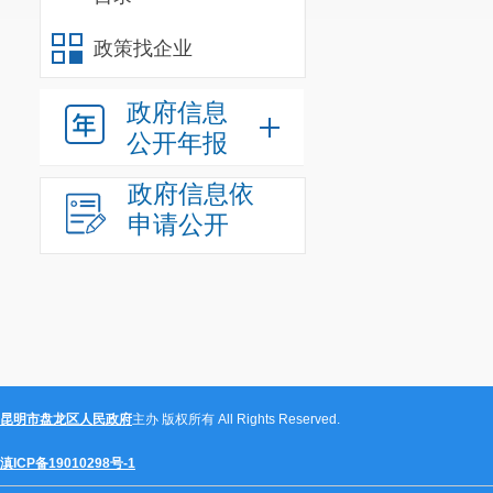
龙街道门户网站，
政策找企业
2. 着力做
面的热点舆情回应
政府信息
政策，做好来访民
公开年报
3. 对涉及特
政府信息依
24 小时内举行新
申请公开
4. 积极稳
重大突发事件的政
5. 认真组
筹备工作。
6. 充分运
发挥“定向定调”作
昆明市盘龙区人民政府
主办 版权所有 All Rights Reserved.
7. 开展政
及时的涉事责任单
滇ICP备19010298号-1
二、 着力提升