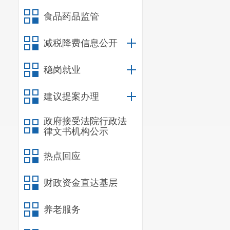
证结果。
食品药品监管
7. 对涉及
形式向社会公开，
减税降费信息公开
8. 结合政
稳岗就业
监督，推动政府部门
清单和责任清单网
建议提案办理
9. 在政府网
大代表建议、政协
政府接受法院行政法
律文书机构公示
国计民生的人大代表
年街道主办的三件
热点回应
10. 对“三
知》（财预〔201
财政资金直达基层
区网页上及时公开了
养老服务
（二）围绕重
1. 持续深