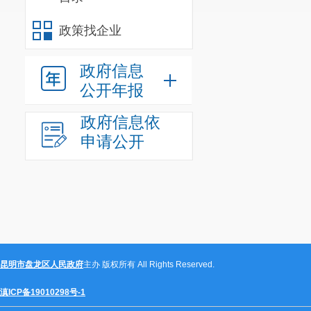
（四）鼓励参
政策找企业
遇；乡镇专武干部
（五）强化就
政府信息
就业援助和托底安
公开年报
五、 《十条措
（一）扩大政策
政府信息依
专项招聘4845名
申请公开
高校毕业生参与“大
业生500名担任流
业生到村（社区）社
（二）加大市
以上劳动合同，将按
（三）突出自
昆明市盘龙区人民政府
主办 版权所有 All Rights Reserved.
园区、设置地摊管
滇ICP备19010298号-1
的青年大学生创业