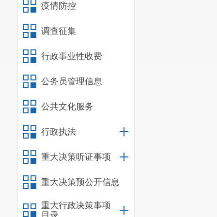
疫情防控
才、促发展”。其
岗位、鼓励中小微
调查征集
给。第五条通过提
过职业培训提高高
行政事业性收费
新就业形态就业，
条明确了优化高校
公务员管理信息
四、 主要特点
公共文化服务
《十条措施》
（一）突出岗
行政执法
供给。同时，大幅
道。
重大决策听证事项
（二）突出创
为创业者减免租金
重大决策预公开信息
（三）突出提
重大行政决策事项
加大高校毕业生职
目录