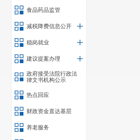
业生工作的通知》
食品药品监管
（二）起草过
措施和前阶段全市
减税降费信息公开
响，借鉴成都、广
施》初稿，并征求了
稳岗就业
究《十条措施（征
建议提案办理
假）园区以及市级有
志召开2020年昆
政府接受法院行政法
好高校毕业生就业创
律文书机构公示
市委常委会专门听
热点回应
民政府办公室名义
三、 主要内容
财政资金直达基层
《十条措施》
大岗位供给、鼓励
养老服务
就业等方面提出了十