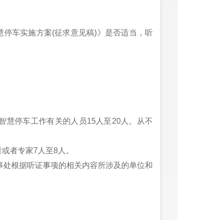
停车实施方案(征求意见稿)》是否适当，听
位智慧停车工作有关的人员15人至20人。从不
者或者专家7人至8人。
办事处根据听证事项的相关内容所涉及的单位和
证代表而未被选取的人员或者邀请人员中确