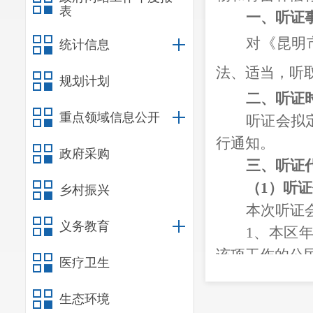
表
一、听证
对《昆明
统计信息
法、适当，听
规划计划
二、听证
重点领域信息公开
听证会拟
行通知。
政府采购
三、听证
（
1）听
乡村振兴
本次听证
义务教育
1、本区
该项工作的公
医疗卫生
2、本区
3、第1
生态环境