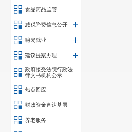
生。
食品药品监管
（
2）听
听证旁听
减税降费信息公开
定，听证代表
稳岗就业
四、报名
凡在本区
建议提案办理
名，申请作为
自本公告
政府接受法院行政法
律文书机构公示
统一使用《听
报名人应
热点回应
份证号码、工
财政资金直达基层
的主要理由等
地址：昆
养老服务
联系人：