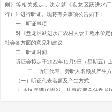
则》等相关规定，决定就《盘龙区跃进水厂
行）》进行听证。现将有关事项公告如下：
一、听证事项
对《盘龙区跃进水厂农村人饮工程水价定
社会各方面的意见和建议。
二、听证时间
听证会拟定于
2022
年
12
月
9
日（星期
五
）
三、
听证代表、旁听人名额及产生方
（一）听证代表名额及产生方式
1.
本区年满
18
周岁，从事或者关注盘龙
工作有关的人员
10
人至
18
人。从不同职业、
定。