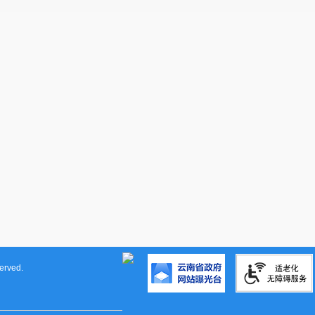
厂农村人饮工程水价定价方案（试行）
》等资
听证会参会人员所在单位，应当支持本单
六、公开征求意见的时间
《
盘龙区跃进水厂农村人饮工程水价定价
证会的同时，对外公开征求意见，时间为
2022
各界和广大市民提出修改意见。修改意见请
话、电子邮件、传真、信件等方式反馈到
昆
481
号）二楼
229
办公室
。
联系地址：
云南省昆明市盘龙区发展和改
室
邮编：
650011
rved.
联系人：
马瑞熙