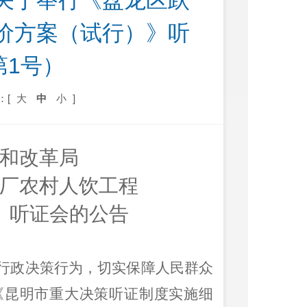
关于举行《盘龙区跃
价方案（试行）》听
第1号）
：[
大
中
小
]
和改革局
厂农村人饮工程
》听证会的公告
行政决策行为，切实保障人民群众
《昆明市重大决策听证制度实施细