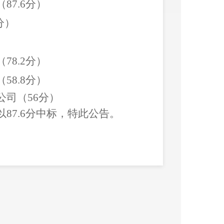
（
87.6分
）
分
）
）
（
78.2分
）
（
58.8分
）
公司（
56分
）
以
87.6分中标
，特此公告。
街道办事处
0日