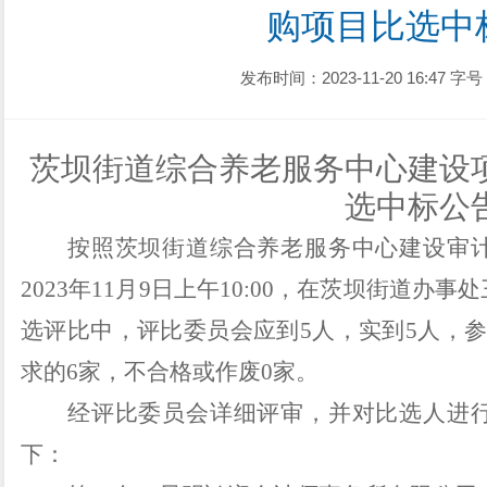
购项目比选中
发布时间：2023-11-20 16:47
字号
茨坝街道综合养老服务中心建设
选中标公
按照
茨坝街道综合养老服务中心建设审
2023年
11
月
9
日
上午
10:00，在茨坝街道办
选评比
中
，评比委员会应到
5
人
，
实到
5
人
，
求的
6
家
，
不合格或作废
0
家。
经评比委员会详细评审，并对比选人进
下：