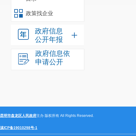
四、审计
政策找企业
（一）
区
政府信息
管养单位不履
公开年报
（二）
区
政府信息依
移交书中应体
申请公开
（三）
区
约定督促中标
（四）
区
保工程资料安
昆明市盘龙区人民政府
主办 版权所有 All Rights Reserved.
五、整改
滇ICP备19010298号-1
盘龙区沣