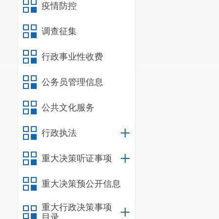
（三）经
疫情防控
规定，区城市
调查征集
（四）经
行政事业性收费
市管理局应加
明尺寸、规格
公务员管理信息
生。
公共文化服务
（五）经
行政执法
严格按招标文
重大决策听证事项
理，严格按照
（六）经
重大决策预公开信息
有差异。区城
重大行政决策事项
目录
履行管养责任