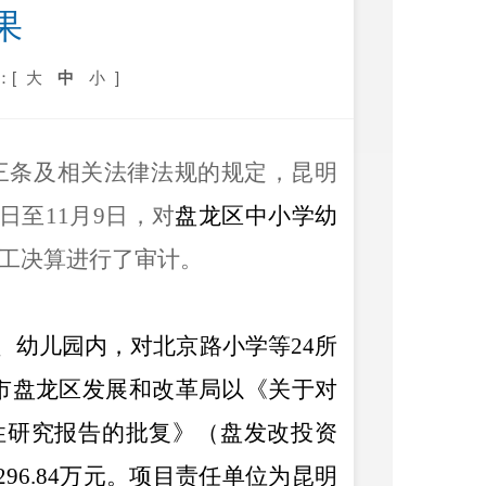
果
：[
大
中
小
]
三条及相关法律法规的规定，昆明
6日至11月9日
，对
盘龙区中小学幼
工决算进行了审计。
、幼儿园内，对北京路小学等24所
明市盘龙区发展和改革局以《关于对
性研究报告的批复》（盘发改投资
296.84万元。项目责任单位为昆明