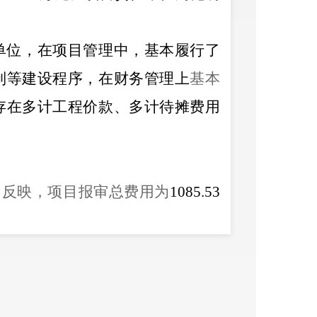
单位，在项目管理中，基本履行了
制等建设程序，在财务管理上
基本
存在多计工程价款、多计待摊费用
》反映，
项目报审总费用为
1085.53
万元,
调整多计待摊费用
6.39
万
元，
60
万元
。
审计责令
区教育体育局
对