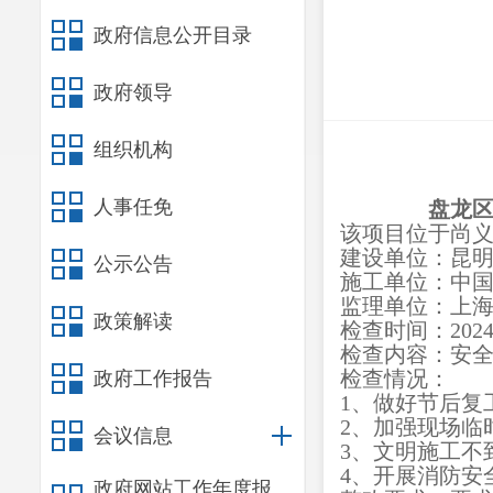
政府信息公开目录
政府领导
组织机构
人事任免
盘龙
该项目位于
尚
建设单位：昆
公示公告
施工单位：
中
监理单位：
上
政策解读
检查时间：
202
检查内容：安
检查情况：
政府工作报告
1、
做好节后复
2、
加强现场临
会议信息
3、文明施工
不
4、
开展消防安
政府网站工作年度报