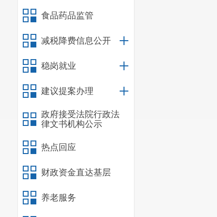
一体化均衡发展，
食品药品监管
二、 工作目标
减税降费信息公开
坚持深化教育
投入、办学条件、
稳岗就业
扩大，共享机制和保
导评估，2025年
建议提案办理
三、 基本原则
政府接受法院行政法
（一）统筹部
律文书机构公示
立足长远和有
测机制，跟踪发展
热点回应
（二）聚焦导
财政资金直达基层
立足实际，聚
城乡建设与发展、
养老服务
学校标准化建设，
（三）坚定目