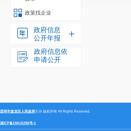
在问题，研究制定
政策找企业
持续开展自查自纠
按照要求积极做好
政府信息
第三阶段：组织
公开年报
制定迎检方案
政府信息依
问题全力以赴、攻坚
申请公开
作。
第四阶段：及时
分别在省、市
一步完善迎检工作
优质均衡发展成果
五、 组织领导
昆明市盘龙区人民政府
主办 版权所有 All Rights Reserved.
1. 成立盘
展工作。
滇ICP备19010298号-1