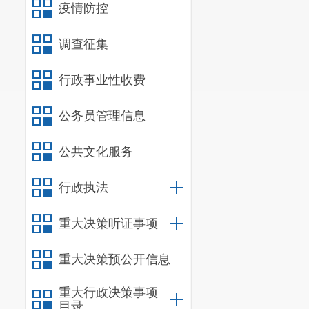
疫情防控
立足目标和特
工作内容，强化工
调查征集
育规律，注重学校
行政事业性收费
（四）围绕重
立足重点和整
公务员管理信息
备“建、配、管、
全面带动义务教育
公共文化服务
四、 工作步骤
第一阶段：自检
行政执法
按照《县域义
重大决策听证事项
义务教育优质均衡
育优质均衡发展先
重大决策预公开信息
第二阶段：纵深
召开全区创建
重大行政决策事项
目录
标进行创建工作业