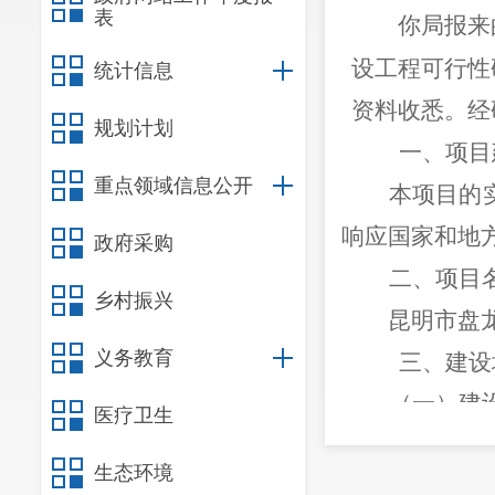
表
你局报来
设工程可行性
统计信息
资料收悉。经
规划计划
一、项目
重点领域信息公开
本项目的
响应国家和地
政府采购
二、项目
乡村振兴
昆明市盘
义务教育
三
、
建设
（一）建
医疗卫生
项目位于
生态环境
北京路南侧。