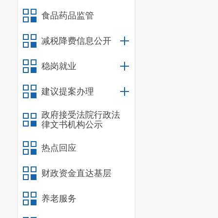
（二）项
食品药品监管
建设与龙
减税降费信息公开
的基础设施，
稳岗就业
米、电力管网
1
燃气管网
891
建议提案办理
道路）。
政府接受法院行政法
四、总投
律文书机构公示
本项目总
热点回应
筹。
财政资金直达基层
五、项目
昆明市盘
养老服务
建设管理负责