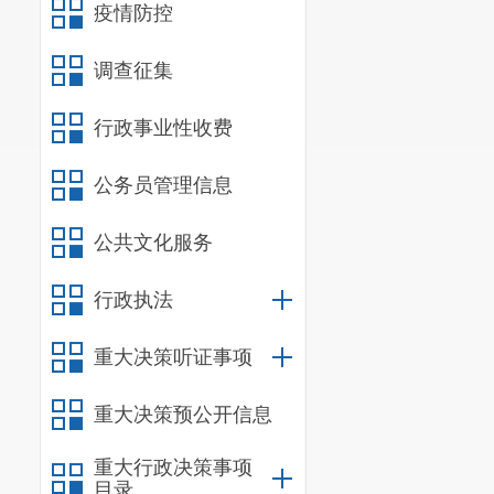
免税的相关证
疫情防控
提供）。
调查征集
3.2缴
行政事业性收费
日期之前12
或磋商截止日
公务员管理信息
明材料；依法
公共文化服务
注册之日起至
4
.
采购人
行政执法
大税收违法失
重大决策听证事项
采购网
（
www.c
失信被执行人
重大决策预公开信息
供应商拒绝其
重大行政决策事项
5.供应
目录