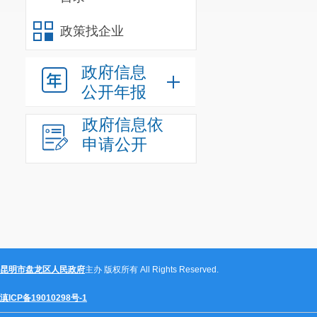
6.
本项目
政策找企业
三、获取
政府信息
时间：
20
公开年报
至
18:00
（北京
政府信息依
地点：
昆
申请公开
方式：现
供应商可
咨询有限公司
5月26日
（法定
竞争性磋商文件
昆明市盘龙区人民政府
主办 版权所有 All Rights Reserved.
联系电话
滇ICP备19010298号-1
标书购买有任