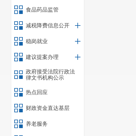
服务地点
食品药品监管
二、申请
减税降费信息公开
1
.
具有独
文件；
稳岗就业
2
.
具有健
建议提案办理
财务状况
政府接受法院行政法
或审计机构审
律文书机构公示
满一年的不需
热点回应
3
.
具有依
3.1纳
财政资金直达基层
任意1个月的
养老服务
期之前12个